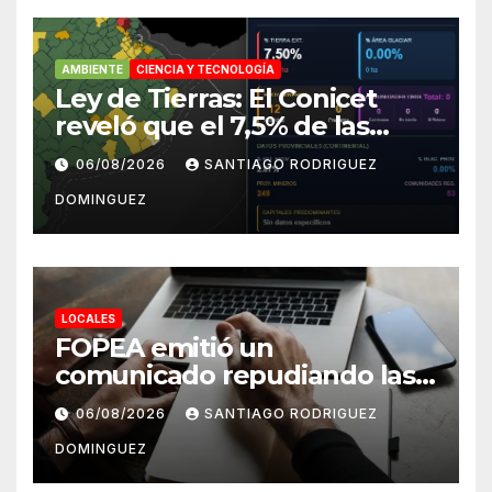
AMBIENTE
CIENCIA Y TECNOLOGÍA
Ley de Tierras: El Conicet
reveló que el 7,5% de las
tierras rurales de Mar del
06/08/2026
SANTIAGO RODRIGUEZ
Plata pertenecen a
DOMINGUEZ
extranjeros
LOCALES
FOPEA emitió un
comunicado repudiando las
cuentas pseudo periodísticas
06/08/2026
SANTIAGO RODRIGUEZ
de Instagram en Mar del
DOMINGUEZ
Plata