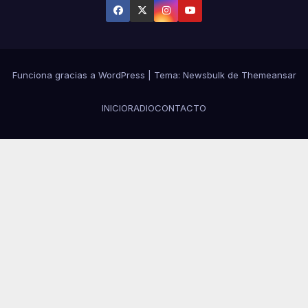
Funciona gracias a WordPress
|
Tema:
Newsbulk
de
Themeansar
INICIO
RADIO
CONTACTO